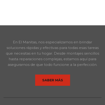
En El Manitas, nos especializamos en brindar
soluciones rápidas y efectivas para todas esas tareas
que necesitas en tu hogar. Desde montajes sencillos
hasta reparaciones complejas, estamos aquí para
asegurarnos de que todo funcione a la perfección.
SABER MÁS