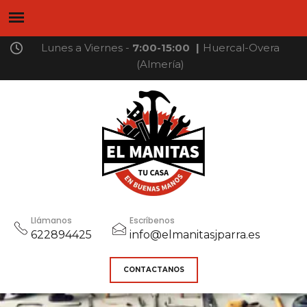
Lunes a Viernes -
7:00-15:00
|
Huercal-Overa
(Almería)
Llámanos
Escríbenos
622894425
info@elmanitasjparra.es
CONTACTANOS