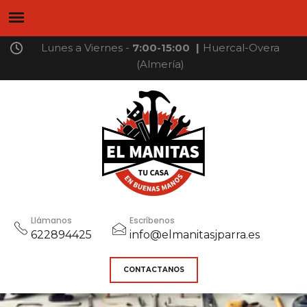
Lunes a Viernes -
7:00-15:00
|
Huercal-Overa
(Almería)
Llámanos
Escríbenos
622894425
info@elmanitasjparra.es
CONTACTANOS