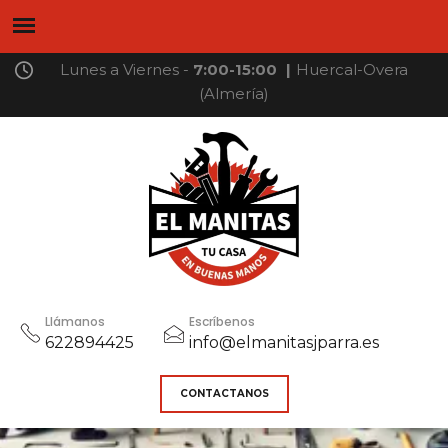
Lunes a Viernes -
7:00-15:00
|
Huercal-Overa
(Almería)
Llámanos
Escríbenos
622894425
info@elmanitasjparra.es
CONTACTANOS