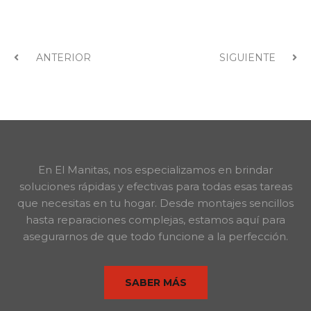
ANTERIOR
SIGUIENTE
En El Manitas, nos especializamos en brindar
soluciones rápidas y efectivas para todas esas tareas
que necesitas en tu hogar. Desde montajes sencillos
hasta reparaciones complejas, estamos aquí para
asegurarnos de que todo funcione a la perfección.
SABER MÁS